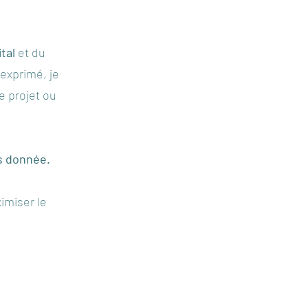
ital
et du
 exprimé, je
e projet ou
is donnée.
imiser le