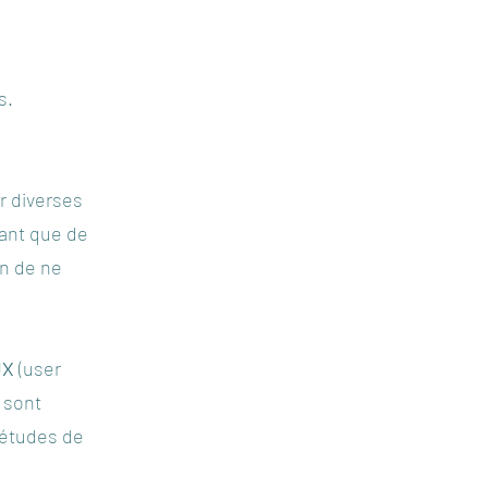
s.
ur diverses
iant que de
ion de ne
 UX
(user
 sont
 études de